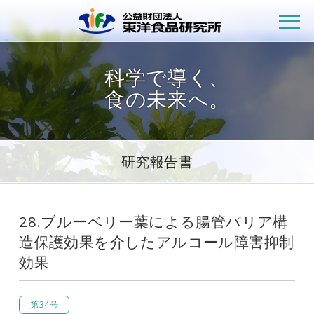
公益財団法人
科学で導く、
食の未来へ。
研究報告書
28.ブルーベリー葉による腸管バリア構
造保護効果を介したアルコール障害抑制
効果
第34号