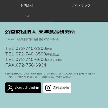
お問合せ
サイトマップ
EN
公
〒666-0026 兵庫県川西市南花屋敷4丁目23番2号
TEL.072-740-3300
(代表)
TEL.072-740-3500
(研究助成)
TEL.072-740-6600
(高碕記念館)
FAX.072-758-6934
Copyright© 2007-
2026 TOYO INSTITUTE of FOOD TECHNOLOGY. All Rights Reserved.
コンテンツの無断転用を禁じます。公益財団法人 東洋食品研究所
@toyoshokuhin
高碕記念館