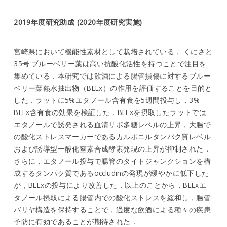
2019年度研究助成 (2020年度研究実施)
宮崎県において機能性素材として栽培されている，'くにさと
35号'ブルーベリー葉は高い抗酸化活性を持つことで注目を
集めている．本研究では飲酒による腸管損傷に対するブルー
ベリー葉熱水抽出物（BLEx）の作用を評価することを目的と
した．ラットに5%エタノール含有食を5週間投与し，3%
BLEx含有食の効果を検証した．BLExを摂取したラットでは
エタノールで誘発される血清リポ多糖レベルの上昇，大腸で
の酸化ストレスマーカーであるカルボニルタンパク質レベル
および誘導型一酸化窒素合成酵素発現の上昇が抑制された．
さらに，エタノール投与で腸管のタイトジャンクションを構
成するタンパク質であるoccludinの発現が緩やかに低下した
が，BLExの投与により改善した．以上のことから，BLExエ
タノール摂取による腸管内での酸化ストレスを緩和し，腸管
バリヤ構造を保持することで，過度な飲酒による種々の疾患
予防に有効であることが期待された．