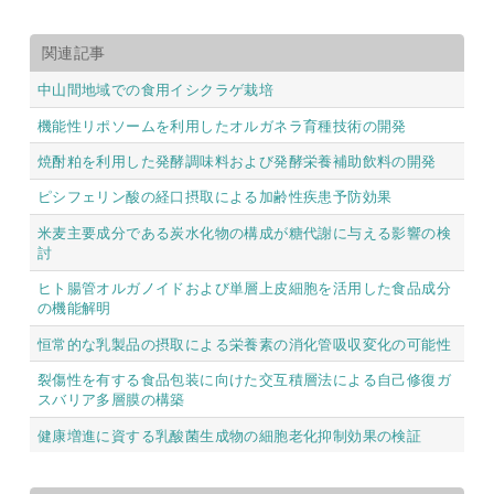
関連記事
中山間地域での食用イシクラゲ栽培
機能性リポソームを利用したオルガネラ育種技術の開発
焼酎粕を利用した発酵調味料および発酵栄養補助飲料の開発
ピシフェリン酸の経口摂取による加齢性疾患予防効果
米麦主要成分である炭水化物の構成が糖代謝に与える影響の検
討
ヒト腸管オルガノイドおよび単層上皮細胞を活用した食品成分
の機能解明
恒常的な乳製品の摂取による栄養素の消化管吸収変化の可能性
裂傷性を有する食品包装に向けた交互積層法による自己修復ガ
スバリア多層膜の構築
健康増進に資する乳酸菌生成物の細胞老化抑制効果の検証