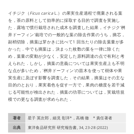
イチジク（
Ficus carica
L.）の果実生産過程で廃棄される葉
を，茶の原料として効率的に採取する目的で調査を実施し
た．露地で慣行栽培された成木を調査した結果，イチジク'桝
井ドーフィン'栽培での一般的な葉の除去作業のうち，摘芯，
副梢切除，摘葉は芽かきに比べて1 回当たりの除去葉量が多
かった．中でも摘葉は，決まった枚数の葉を一律に除くた
め，葉量の変動が少なく，安定した原料調達の点で有利と考
えられた．しかし，摘葉の意義については果実生産上も不明
な点が多いため，'桝井ドーフィン'の苗木を使って樹体や果
実生産に及ぼす影響を調査した．その結果，摘葉はその主な
目的のとおり，果実着色を促す一方で，果肉の糖度を若干減
じる可能性が検出された．摘葉の功罪については，実栽培規
模での更なる調査が求められた．
著者
星子 英次郎，細見 彰洋*，高橋 徹 * 責任著者
出典
東洋食品研究所 研究報告書, 34, 23-28 (2022)