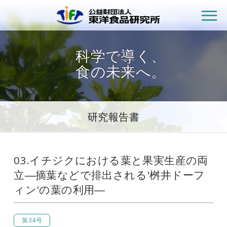
公益財団法人
科学で導く、
食の未来へ。
研究報告書
03.イチジクにおける葉と果実生産の両
立―摘葉などで排出される'桝井ドーフ
ィン'の葉の利用―
第34号