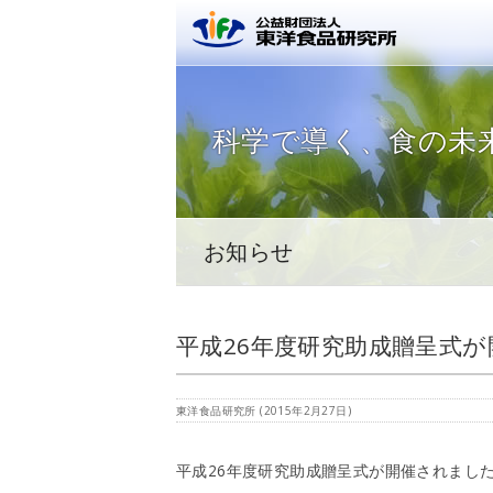
公益財団
科学で導く、
食の未
お知らせ
平成26年度研究助成贈呈式
東洋食品研究所
(
2015年2月27日
)
平成26年度研究助成贈呈式が開催されまし