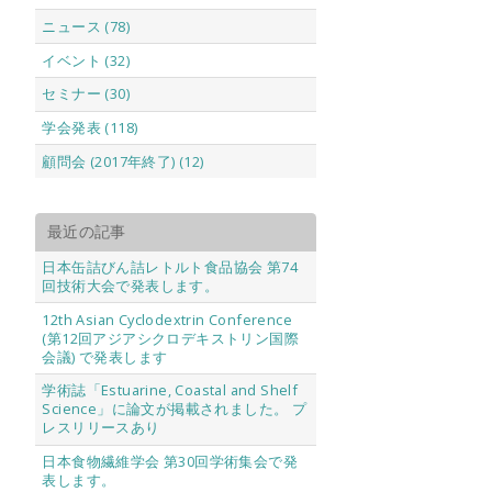
ニュース (78)
イベント (32)
セミナー (30)
学会発表 (118)
顧問会 (2017年終了) (12)
最近の記事
日本缶詰びん詰レトルト食品協会 第74
回技術大会で発表します。
12th Asian Cyclodextrin Conference
(第12回アジアシクロデキストリン国際
会議) で発表します
学術誌「Estuarine, Coastal and Shelf
Science」に論文が掲載されました。 プ
レスリリースあり
日本食物繊維学会 第30回学術集会で発
表します。