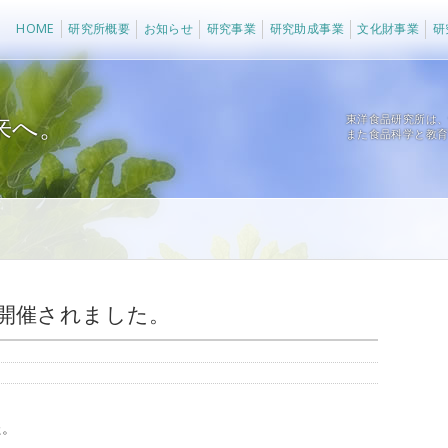
法人 東洋食品研究所
HOME
研究所概要
お知らせ
研究事業
研究助成事業
文化財事業
研
来へ。
東洋食品研究所は
また食品科学と教
が開催されました。
た。