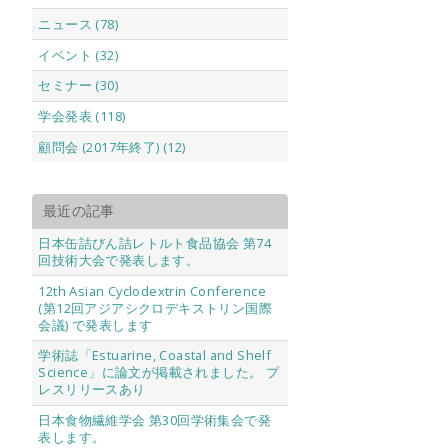
ニュース (78)
イベント (32)
セミナー (30)
学会発表 (118)
顧問会 (2017年終了) (12)
最近の記事
日本缶詰びん詰レトルト食品協会 第74
回技術大会で発表します。
12th Asian Cyclodextrin Conference
(第12回アジアシクロデキストリン国際
会議) で発表します
学術誌「Estuarine, Coastal and Shelf
Science」に論文が掲載されました。 プ
レスリリースあり
日本食物繊維学会 第30回学術集会で発
表します。