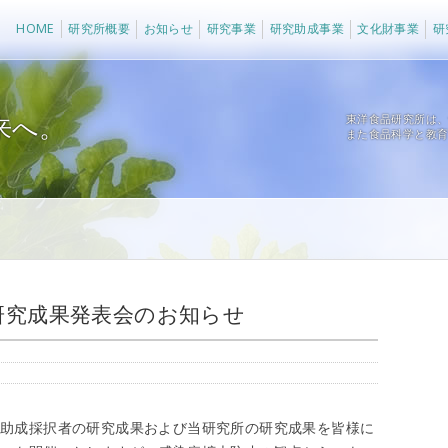
法人 東洋食品研究所
HOME
研究所概要
お知らせ
研究事業
研究助成事業
文化財事業
研
来へ。
東洋食品研究所は
また食品科学と教
 研究成果発表会のお知らせ
究助成採択者の研究成果および当研究所の研究成果を皆様に