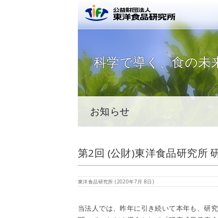
公益財団
科学で導く、
食の未
お知らせ
第2回 (公財)東洋食品研究所
東洋食品研究所
(
2020年7月 8日
)
当法人では、昨年に引き続いて本年も、研