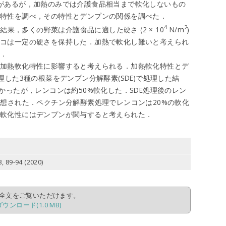
があるが，加熱のみでは介護食品相当まで軟化しないもの
化特性を調べ，その特性とデンプンの関係を調べた．
4
2
結果，多くの野菜は介護食品に適した硬さ (2 × 10
N/m
)
ノコは一定の硬さを保持した．加熱で軟化し難いと考えられ
た．
，加熱軟化特性に影響すると考えられる．加熱軟化特性とデ
理した3種の根菜をデンプン分解酵素(SDE)で処理した結
かったが，レンコンは約50%軟化した．SDE処理後のレン
予想された．ペクチン分解酵素処理でレンコンは20%の軟化
熱軟化性にはデンプンが関与すると考えられた．
-94 (2020)
全文をご覧いただけます。
ダウンロード(1.0 MB)