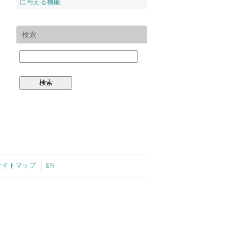
に与える機能
検索
サイトマップ
EN
公益財団法人 東洋食