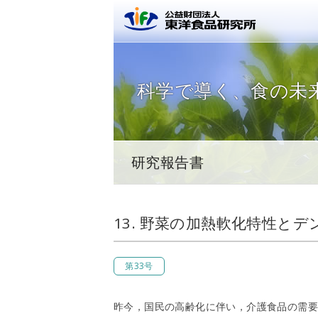
公益財団
科学で導く、
食の未
研究報告書
13. 野菜の加熱軟化特性と
第33号
昨今，国民の高齢化に伴い，介護食品の需要