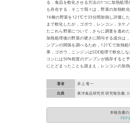
る．食品を軟化させる方法の1つに加熱処理
も存在する．そこで我々は，野菜の加熱軟
16種の野菜を121℃で33分間加熱し評価した
まで軟化したが，ゴボウ，レンコン，タケ
たこれら野菜について，さらに調査を進め
加熱処理後の野菜の硬さに関与する成分は
ンプンの関係を調べるため，121℃で加熱処
果，ゴボウ，ニンジンはSDE処理で軟化しな
コンには50%程度のデンプンが残存すると
にとどまったことも踏まえ，レンコンの加
著者
井上 竜一
出典
東洋食品研究所 研究報告書, 33, 89
本報告書の
PDF