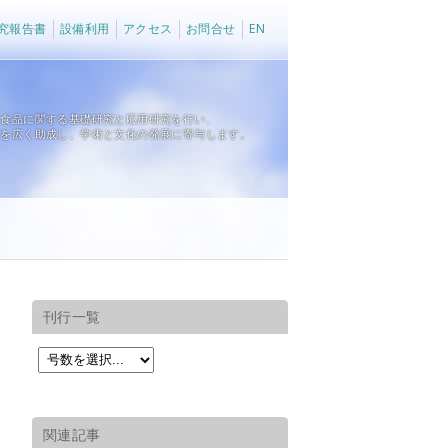
究報告書
設備利用
アクセス
お問合せ
EN
、食品に関する基礎研究と応用研究を行い、
育を広く助成し、学術と文化の発展に寄与します。
刊行一覧
関連記事