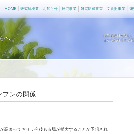
法人 東洋食品研究所
HOME
研究所概要
お知らせ
研究事業
研究助成事業
文化財事業
研
来へ。
東洋食品研究所は
また食品科学と教
デンプンの関係
が高まっており，今後も市場が拡大することが予想され