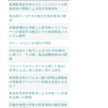
柑橘類果皮含有カロテノイドのバイオ変
換技術の開発による高付加価値化
食品因子／GPCRの相互作用評価系の開
発
消費者嗜好を考慮した富有柿ドライフル
ーツの製造手法検討とその食感形成メカ
ニズム解明
タケノコのえぐみ成分の同定
DNA化金ナノ粒子による16S rRNA検出
に基づく「その場」食品細菌検査法の開
発
グルコースオキシダーゼを用いた低pH
誘導かまぼこ加工技術に関する研究
褐藻類含有のアルギン酸の摂取は運動後
の骨格筋グリコーゲン回復を促進させる
か？
新規粉質突然変異米による米粉パン好適
性品種への挑戦
抗酸化物質の摂食が癌形成時の腸管免疫