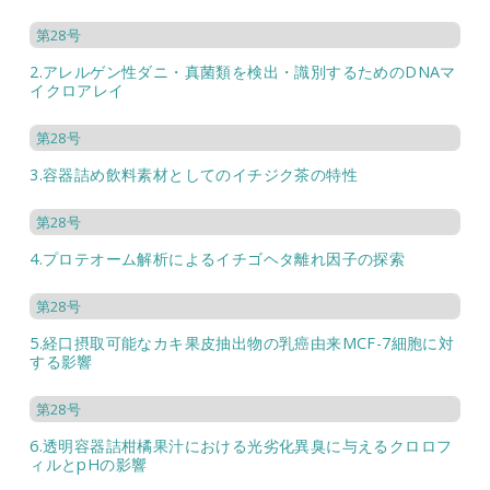
第28号
2.アレルゲン性ダニ・真菌類を検出・識別するためのDNAマ
イクロアレイ
第28号
3.容器詰め飲料素材としてのイチジク茶の特性
第28号
4.プロテオーム解析によるイチゴヘタ離れ因子の探索
第28号
5.経口摂取可能なカキ果皮抽出物の乳癌由来MCF-7細胞に対
する影響
第28号
6.透明容器詰柑橘果汁における光劣化異臭に与えるクロロフ
ィルとpHの影響