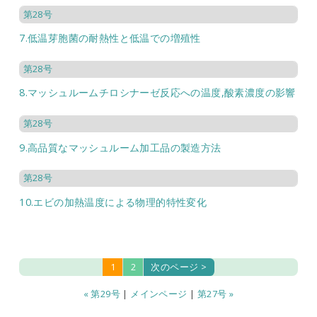
第28号
7.低温芽胞菌の耐熱性と低温での増殖性
第28号
8.マッシュルームチロシナーゼ反応への温度,酸素濃度の影響
第28号
9.高品質なマッシュルーム加工品の製造方法
第28号
10.エビの加熱温度による物理的特性変化
1
2
次のページ >
« 第29号
|
メインページ
|
第27号 »