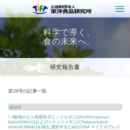
公益財団法人
科学で導く、
食の未来へ。
研究報告書
第28号
の記事一覧
第28号
1.2種類のヒト刺咬性ダニ；イエダニ(
Ornithonyssus
bacoti
(Hirst))およびミナミツメダニ(
Chelacaropsis
moorei
Baker)を検出,識別するためのDNA マイクロアレイ