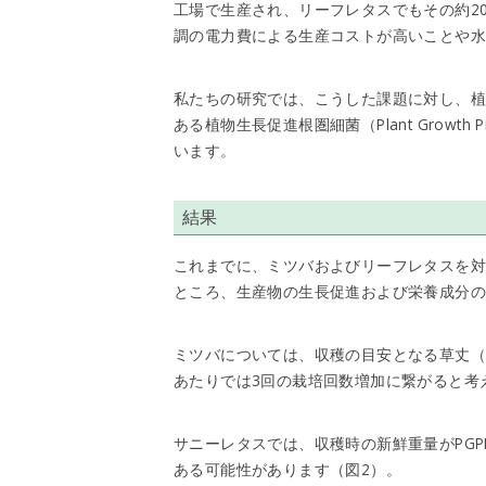
工場で生産され、リーフレタスでもその約2
調の電力費による生産コストが高いことや水
私たちの研究では、こうした課題に対し、
ある植物生長促進根圏細菌（Plant Growth Pr
います。
結果
これまでに、ミツバおよびリーフレタスを対
ところ、生産物の生長促進および栄養成分
ミツバについては、収穫の目安となる草丈（2
あたりでは3回の栽培回数増加に繋がると考
サニーレタスでは、収穫時の新鮮重量がPGP
ある可能性があります（図2）。