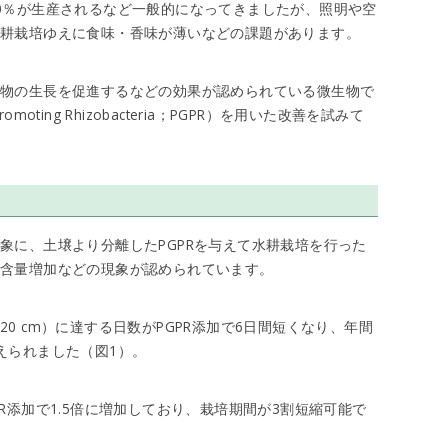
0％が生産されるなど一般的になってきましたが、照明や空
耕栽培ゆえに食味・香味が薄いなどの課題があります。
植物の生長を促進するなどの効果が認められている微生物で
omoting Rhizobacteria；PGPR）を用いた改善を試みて
象に、土壌より分離したPGPRを与えて水耕栽培を行った
の含量増加などの現象が認められています。
0 cm）に達する日数がPGPR添加で6日間短くなり、年間
えられました（図1）。
R添加で1.5倍に増加しており、栽培期間が3割短縮可能で