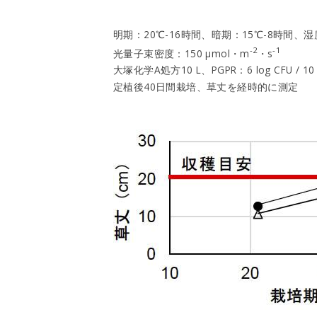
明期：20℃-16時間、暗期：15℃-8時間、
-2
-1
光量子束密度：150 μmol・m
・s
大塚化学A処方10 L、PGPR：6 log CFU / 10 
定植後40日間栽培、草丈を経時的に測定