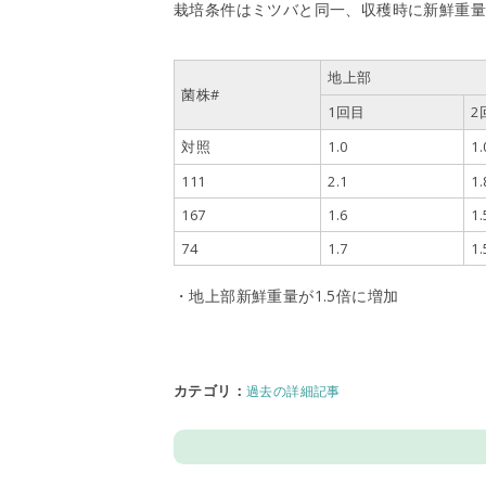
栽培条件はミツバと同一、収穫時に新鮮重
地上部
菌株#
1回目
2
対照
1.0
1.
111
2.1
1.
167
1.6
1.
74
1.7
1.
・地上部新鮮重量が1.5倍に増加
カテゴリ
：
過去の詳細記事