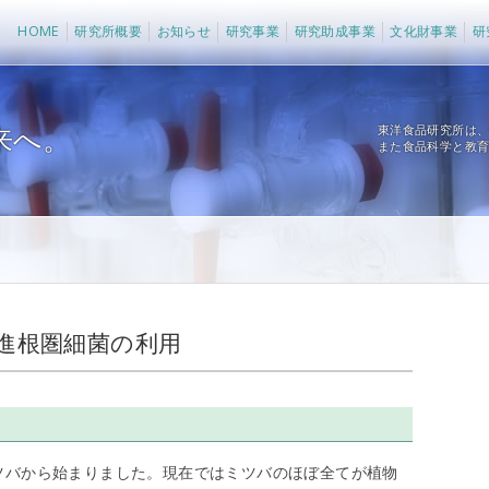
法人 東洋食品研究所
HOME
研究所概要
お知らせ
研究事業
研究助成事業
文化財事業
研
来へ。
東洋食品研究所は
また食品科学と教
進根圏細菌の利用
ミツバから始まりました。現在ではミツバのほぼ全てが植物