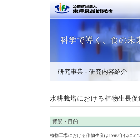
公益財団
科学で導く、
食の未
研究事業 - 研究内容紹介
水耕栽培における植物生長促
背景・目的
植物工場における作物生産は1980年代に