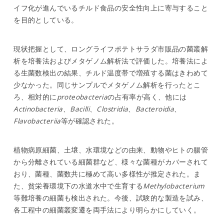
イフ化が進んでいるチルド食品の安全性向上に寄与すること
を目的としている。
現状把握として、ロングライフポテトサラダ市販品の菌叢解
析を培養法およびメタゲノム解析法で評価した。培養法によ
る生菌数検出の結果、チルド温度帯で増殖する菌はきわめて
少なかった。同じサンプルでメタゲノム解析を行ったとこ
ろ、相対的に
proteobacteria
の占有率が高く、他には
Actinobacteria
、
Bacilli
、
Clostridia
、
Bacteroidia
、
Flavobacteriia
等が確認された。
植物病原細菌、土壌、水環境などの由来、動物やヒトの腸管
から分離されている細菌群など、様々な菌種がカバーされて
おり、菌種、菌数共に極めて高い多様性が推定された。ま
た、貧栄養環境下の水道水中で生育する
Methylobacterium
等難培養の細菌も検出された。今後、試験的な製造を試み、
各工程中の細菌叢変遷を両手法により明らかにしていく。