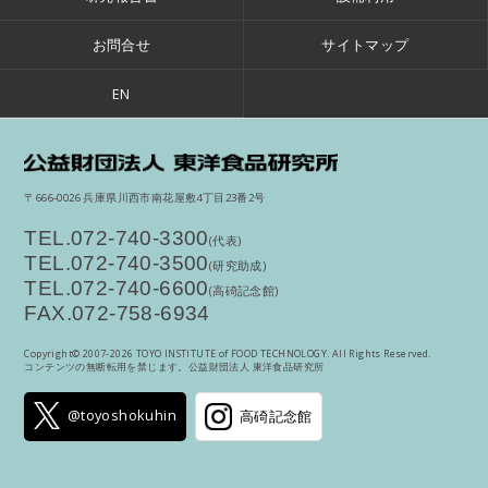
お問合せ
サイトマップ
EN
公
〒666-0026 兵庫県川西市南花屋敷4丁目23番2号
TEL.072-740-3300
(代表)
TEL.072-740-3500
(研究助成)
TEL.072-740-6600
(高碕記念館)
FAX.072-758-6934
Copyright© 2007-
2026 TOYO INSTITUTE of FOOD TECHNOLOGY. All Rights Reserved.
コンテンツの無断転用を禁じます。公益財団法人 東洋食品研究所
@toyoshokuhin
高碕記念館