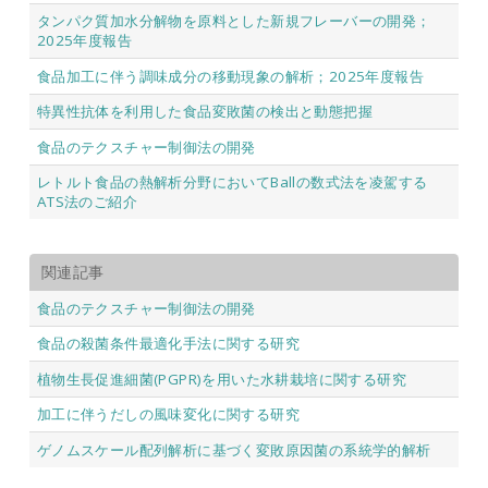
タンパク質加水分解物を原料とした新規フレーバーの開発；
2025年度報告
食品加工に伴う調味成分の移動現象の解析；2025年度報告
特異性抗体を利用した食品変敗菌の検出と動態把握
食品のテクスチャー制御法の開発
レトルト食品の熱解析分野においてBallの数式法を凌駕する
ATS法のご紹介
関連記事
食品のテクスチャー制御法の開発
食品の殺菌条件最適化手法に関する研究
植物生長促進細菌(PGPR)を用いた水耕栽培に関する研究
加工に伴うだしの風味変化に関する研究
ゲノムスケール配列解析に基づく変敗原因菌の系統学的解析