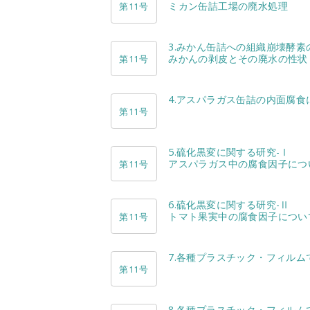
ミカン缶詰工場の廃水処理
第11号
3.みかん缶詰への組織崩壊酵素
みかんの剥皮とその廃水の性状
第11号
4.アスパラガス缶詰の内面腐食
第11号
5.硫化黒変に関する研究-Ⅰ
アスパラガス中の腐食因子につ
第11号
6.硫化黒変に関する研究-Ⅱ
トマト果実中の腐食因子につい
第11号
7.各種プラスチック・フィル
第11号
8.各種プラスチック・フィル