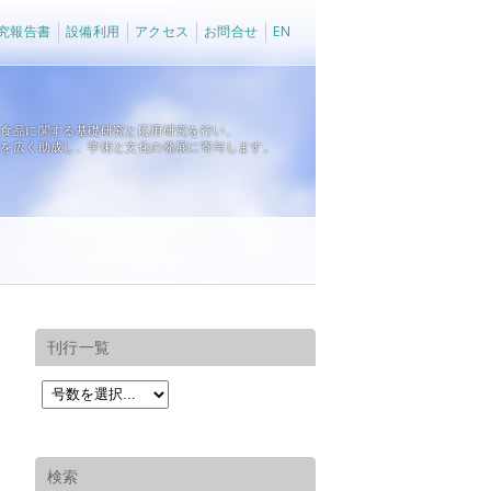
究報告書
設備利用
アクセス
お問合せ
EN
、食品に関する基礎研究と応用研究を行い、
育を広く助成し、学術と文化の発展に寄与します。
刊行一覧
検索