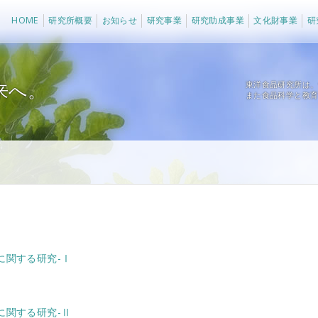
法人 東洋食品研究所
HOME
研究所概要
お知らせ
研究事業
研究助成事業
文化財事業
研
来へ。
東洋食品研究所は
また食品科学と教
に関する研究-Ⅰ
に関する研究-Ⅱ