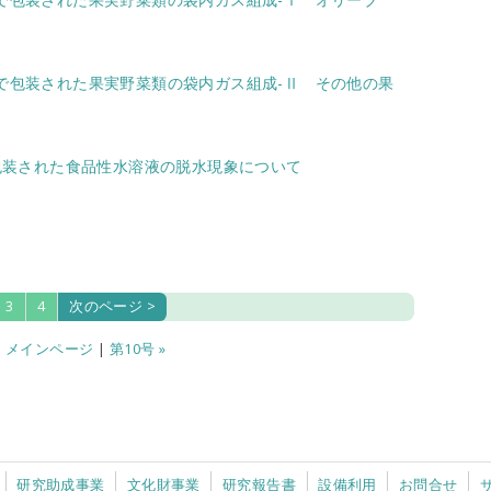
ムで包装された果実野菜類の袋内ガス組成-Ⅱ その他の果
で包装された食品性水溶液の脱水現象について
3
4
次のページ >
|
メインページ
|
第10号 »
研究助成事業
文化財事業
研究報告書
設備利用
お問合せ