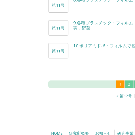
第11号
9.各種プラスチック・フィル
実，野菜
第11号
10.ポリアミド-6・フィルム
第11号
1
2
« 第12号
HOME
研究所概要
お知らせ
研究事業