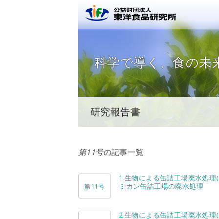
公益財団
科学で導く、
食の未
研究報告書
第11号
の記事一覧
1.生物による缶詰工場廃水処理
ミカン缶詰工場の廃水処理
第11号
2.生物による缶詰工場廃水処理