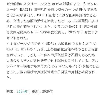
ゼ分解物のスクリーニングと
In vivo
試験により、β-セクレ
ターゼ（BACE1）阻害活性を持つ成分の一つが RNA である
ことが示唆された。BACE1 阻害に有効な配列を評価するた
め、合成した核酸の活性を比較したところ、塩基配列により
活性に差が確認された。また、シラスの BACE1 阻害活性成
分の同定結果を NFS Journal に投稿し、2026 年 5 月にアク
セプトされた。
イミダゾールジペプチド（IDPs）の酸化体である 2-オキソ
IDPs は、IDPs の 1 万倍以上の抗酸化活性を持つことが報告
されている。しかし、生体への摂取効果は不明であるため、
大阪公立大学との共同研究でヒト試験を目指している。アル
ツハイマー病モデルマウスに 2-オキソカルノシンを投与した
ところ、脳内蓄積や炎症関連遺伝子発現の抑制が確認され
た。
初出：
2024年
| 更新：2026年