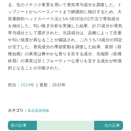
る。生のイチジク果実を用いて香気寄与成分を調査した。ト
ップノートからベースノートまで網羅的に検討するため、大
容量静的ヘッドスペース法とSA-SBSE法の2方法で香気成分
を抽出した。匂い嗅ぎ分析を実施した結果、計21成分が香気
寄与成分として選択された。当該成分は、品種によって含量
や匂い強度が異なることが確認され、このうち13成分の同定
が完了した。香気成分の季節変動を調査した結果、基部（収
穫始期）の果実は爽やかな香りを呈する成分、先端部（収穫
終期）の果実は甘くフルーティーな香りを呈する成分が特徴
的となることが示唆された。
初出：
2024年
| 更新：2025年
カテゴリ
：
食品資源関連
前の記事
次の記事