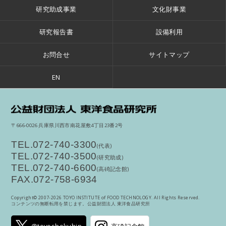
研究助成事業
文化財事業
研究報告書
設備利用
お問合せ
サイトマップ
EN
公
〒666-0026 兵庫県川西市南花屋敷4丁目23番2号
TEL.072-740-3300
(代表)
TEL.072-740-3500
(研究助成)
TEL.072-740-6600
(高碕記念館)
FAX.072-758-6934
Copyright© 2007-
2026 TOYO INSTITUTE of FOOD TECHNOLOGY. All Rights Reserved.
コンテンツの無断転用を禁じます。公益財団法人 東洋食品研究所